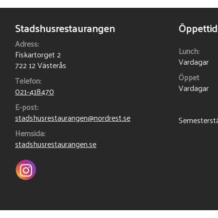
Stadshusrestaurangen
Öppettid
Adress:
Lunch:
Fiskartorget 2
Vardagar
722 12 Västerås
Öppet
Telefon:
Vardagar
021-418470
E-post:
stadshusrestaurangen@nordrest.se
Semesterstäng
Hemsida:
stadshusrestaurangen.se