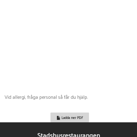
Koljarygg, chimichurri, vitvinssås
Kycklingschnitzel, rödvinssky, café’ de Parissmör
Dagens vegetariska: Pizza, prästost, cremé fraiche, algrom,
gräslök, dill
SERVERAS ALLA DAGAR
Fräscha sallader: Kyckling, Ceasar, Räkor, Chèvre &
Vid allergi, fråga personal så får du hjälp.
rödbeta
Ladda ner PDF
Stadshusrestaurangen