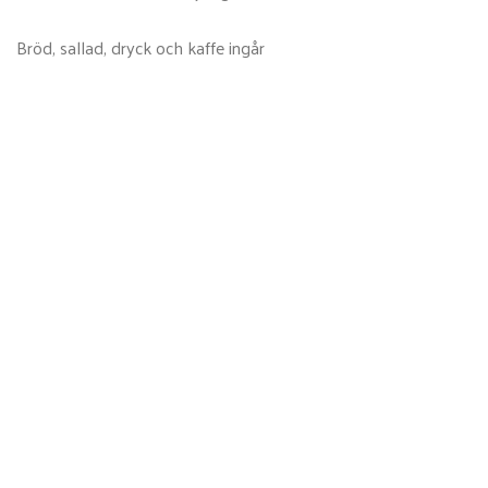
Bröd, sallad, dryck och kaffe ingår
MÅNDAG 7 SEPTEMBER
Ångad torsk, dill, tomat, purjolök,vitvinssås
Köttfärslimpa, gräddsås, rårörda lingon
Dagens vegetariska: Kålrotsbiff, bearnaisesås, rotsaker